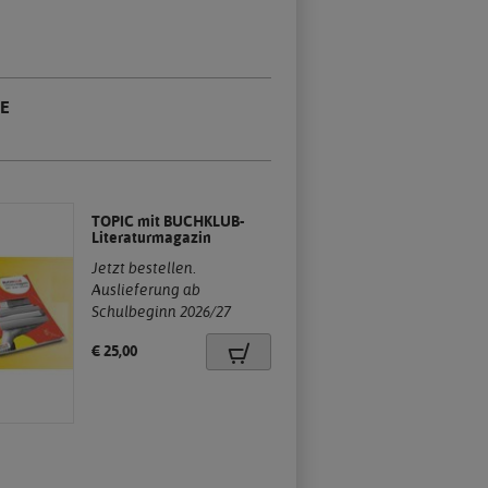
E
TOPIC mit BUCHKLUB-
Literaturmagazin
Jetzt bestellen.
Auslieferung ab
.
Schulbeginn 2026/27
Preis:
€ 25,00