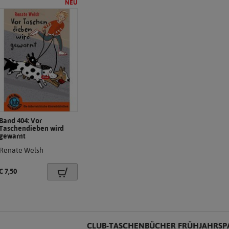
Band 404: Vor
Taschendieben wird
(Neues
gewarnt
Produkt)
.
Renate Welsh
Preis:
€ 7,50
CLUB-TASCHENBÜCHER FRÜHJAHRSPA