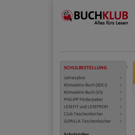
Zum
Inhalt
springen
Pr
SCHUL­BESTELLUNG
sc
be
Produkte
Jahresabos
Klimaaktiv-Buch (SEK I)
Klimaaktiv-Buch (VS)
PHILIPP Förderpaket
Pr
LESEFIT und LESEPROFI
au
Club-Taschenbücher
GORILLA-Taschenbücher
Schulstufen