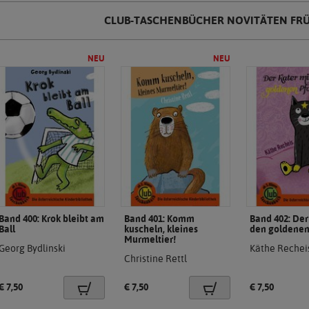
CLUB-TASCHENBÜCHER NOVITÄTEN FRÜ
Band 400: Krok bleibt am
Band 401: Komm
Band 402: Der
(Neues
Ball
kuscheln, kleines
den goldenen
Produkt)
(Neues
Murmeltier!
.
Georg Bydlinski
Käthe Rechei
Produkt)
.
Christine Rettl
Preis:
Preis:
Preis:
€ 7,50
€ 7,50
€ 7,50