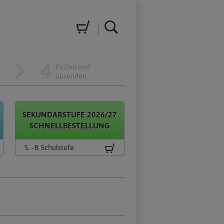
Warenkorb
Suche
4
Prüfen und 

n
absenden
SEKUNDARSTUFE 2026/27
SCHNELLBESTELLUNG
.
5. - 8. Schulstufe