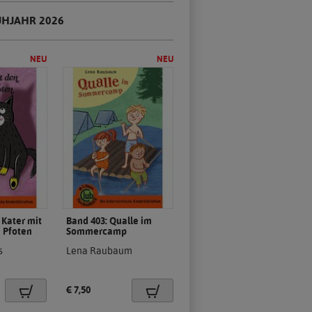
HJAHR 2026
 Kater mit
Band 403: Qualle im
(Neues
(Neues
 Pfoten
Sommercamp
Produkt)
Produkt)
.
.
s
Lena Raubaum
Preis:
€ 7,50