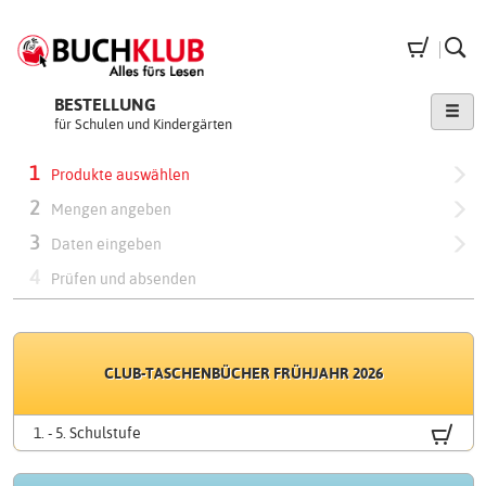
Zum
Inhalt
Warenk
Su
springen
BESTELLUNG
für Schulen und Kindergärten
1
Produkte auswählen
2
Mengen angeben
3
Daten eingeben
4
Prüfen und absenden
Produktgruppen
KLIMAAKTIV-
schnell
BUCH
CLUB-TASCHENBÜCHER FRÜHJAHR 2026
bestellen
(VS)
.
1. - 5. Schulstufe