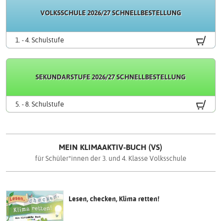
VOLKSSCHULE 2026/27 SCHNELLBESTELLUNG
.
1. - 4. Schulstufe
SEKUNDARSTUFE 2026/27 SCHNELLBESTELLUNG
.
5. - 8. Schulstufe
Produkte
auswählen
MEIN KLIMAAKTIV-BUCH (VS)
für Schüler*innen der 3. und 4. Klasse Volksschule
Lesen, checken, Klima retten!