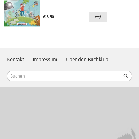
Preis:
€ 3,50
Kontakt
Impressum
Über den Buchklub